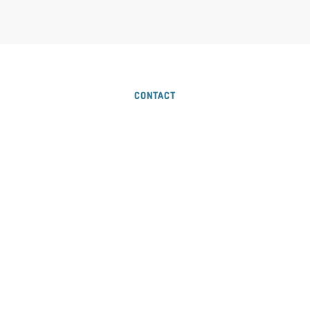
CONTACT
Een goed gesprek doet
wonderen!
Bel ons gerust, we zijn goed bereikbaar. Mailen is
ook mogelijk. Faxen? Dat doen we niet meer.