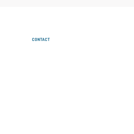
CONTACT
 gesprek doet wonderen!
bereikbaar. Mailen is ook mogelijk. Faxen? Dat doen we nie